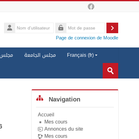
Nom
d’utilisateur
Connexion
Mot
Page de connexion de Moodle
de
passe
مجلس ا
مجلس الجامعة
Français ‎(fr)‎
Rechercher
des
Envoyer
cours
Blocs
Passer Navigation
Navigation
Accueil
Mes cours
6
Annonces du site
Mes cours