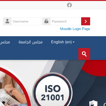
Username
Log
Password
Moodle Login Page
in
مجلس ا
مجلس الجامعة
English ‎(en)‎
Search
courses
Submit