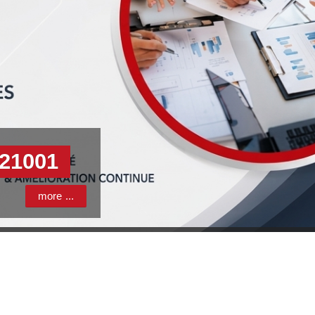
 21001
more ...